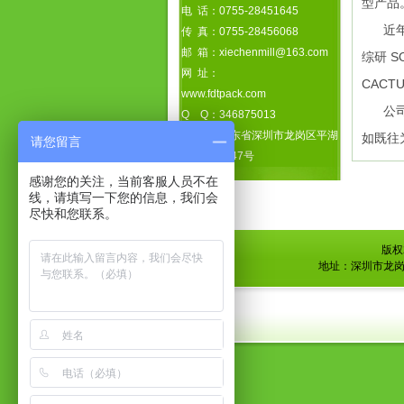
型产品
电 话：0755-28451645
近
传 真：0755-28456068
邮 箱：xiechenmill@163.com
综研 S
网 址：
CAC
www.fdtpack.com
公
Q Q：346875013
地 址：广东省深圳市龙岗区平湖
如既往
请您留言
镇新园路147号
感谢您的关注，当前客服人员不在
线，请填写一下您的信息，我们会
尽快和您联系。
版权
地址：深圳市龙岗区平