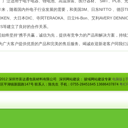
。广泛适用于电子电器、锂电池、高温涂装、医疗器材、 SMT、PCB、
年来，随着国内外电子行业发展的需要，和美国3M、日东NITTO 、德莎TESA
OKEN、大日本DIC、寺冈TERAOKA、日立Hi-Bon、艾利AVERY DEN
TUS等建立了良好的合作关系。
司始终坚持“携手共赢，诚信为先，提供有竞争力的产品和解决方案，持续
为广大客户提供优质的产品和完美的售后服务。竭诚欢迎新老客户同我们
2012 深圳市富达通包装材料有限公司 深圳网站建设： 骏域网站建设专家
电脑版
|
湖镇新园路147号 联系人：陈先生 手机：0755-28451645 13686437874
粤IC