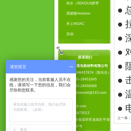
积水（SEKISUI)胶带
●
黑唛隆Himelon
● 
井上INOAC
其他
●
● 
联系我们
● 
深圳市富达通包装材料有限公司
请您留言
手 机：13686437874（陈先生）
● 
感谢您的关注，当前客服人员不在
电 话：0755-28451645
线，请填写一下您的信息，我们会
传 真：0755-28456068
尽快和您联系。
●
邮 箱：xiechenmill@163.com
网 址：
●
www.fdtpack.com
Q Q：346875013
上一条
地 址：广东省深圳市龙岗区平湖
镇新园路147号