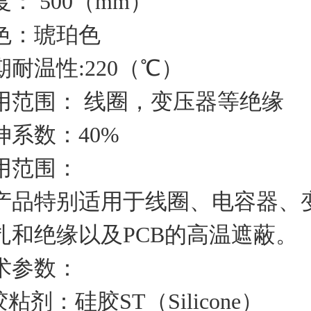
度： 500（mm）
色：琥珀色
期耐温性:220（℃）
用范围： 线圈，变压器等绝缘
伸系数：40%
用范围：
产品特别适用于线圈、电容器、
扎和绝缘以及PCB的高温遮蔽。
术参数：
胶粘剂：硅胶ST（Silicone）