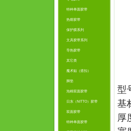
特种单面胶带
热熔胶带
保护膜系列
文具胶带系列
导热胶带
其它类
魔术贴（搭扣）
脚垫
型号
泡棉双面胶带
基
日东（NITTO）胶带
双面胶带
厚度
特种单面胶带