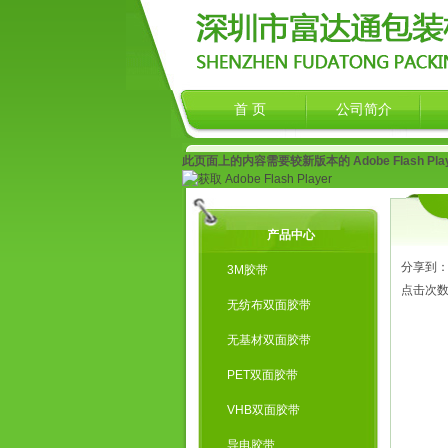
首 页
公司简介
此页面上的内容需要较新版本的 Adobe Flash Pla
产品中心
分享到
3M胶带
点击次
无纺布双面胶带
无基材双面胶带
PET双面胶带
VHB双面胶带
导电胶带