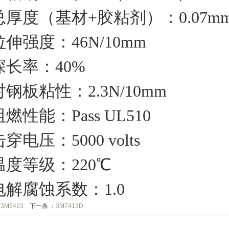
 总厚度（基材+胶粘剂）：0.07m
拉伸强度：46N/10mm
 深长率：40%
对钢板粘性：2.3N/10mm
阻燃性能：Pass UL510
击穿电压：5000 volts
 温度等级：220℃
 电解腐蚀系数：1.0
：
3M5423
下一条 ：
3M7413D