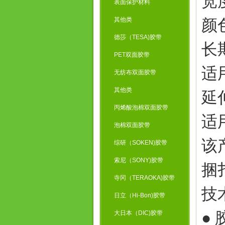
宽
表面保护材料
其他类
颜
德莎（TESA)胶带
长
PET双面胶带
适
无纺布双面胶带
其他类
延
丙烯酸泡棉双面胶带
适
泡棉双面胶带
该
综研（SOKEN)胶带
索尼（SONY)胶带
捆
寺冈（TERAOKA)胶带
技
日立（Hi-Bon)胶带
● 
大日本（DIC)胶带