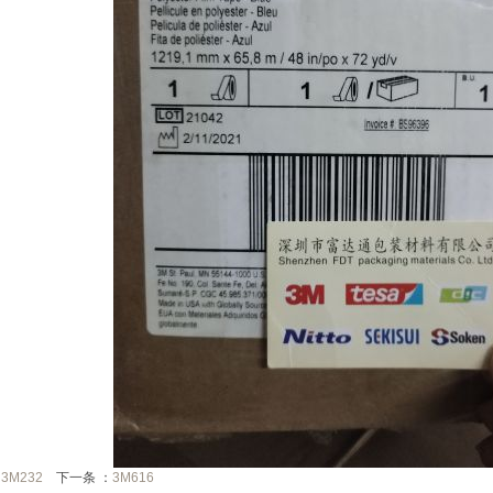
：
3M232
下一条 ：
3M616