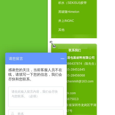
积水（SEKISUI)胶带
黑唛隆Himelon
井上INOAC
其他
联系我们
深圳市富达通包装材料有限公司
请您留言
手 机：13686437874（陈先生）
感谢您的关注，当前客服人员不在
电 话：0755-28451645
线，请填写一下您的信息，我们会
传 真：0755-28456068
尽快和您联系。
邮 箱：xiechenmill@163.com
网 址：
www.fdtpack.com
Q Q：346875013
地 址：广东省深圳市龙岗区平湖
镇新园路147号