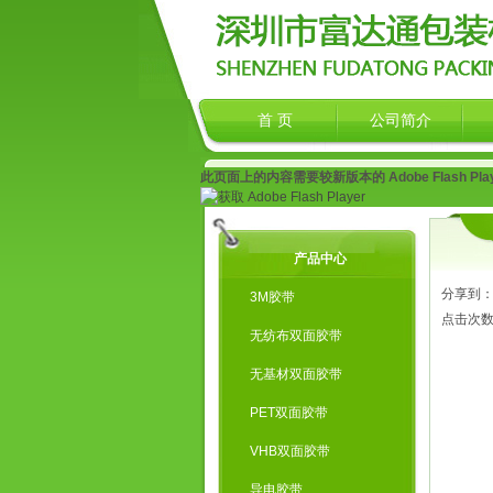
首 页
公司简介
此页面上的内容需要较新版本的 Adobe Flash Pla
产品中心
分享到
3M胶带
点击次
无纺布双面胶带
无基材双面胶带
PET双面胶带
VHB双面胶带
导电胶带